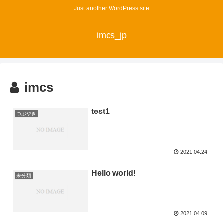
Just another WordPress site
imcs_jp
imcs
test1
つぶやき
2021.04.24
Hello world!
未分類
2021.04.09